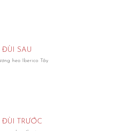
 ĐÙI SAU
ương heo Iberico Tây
 ĐÙI TRƯỚC