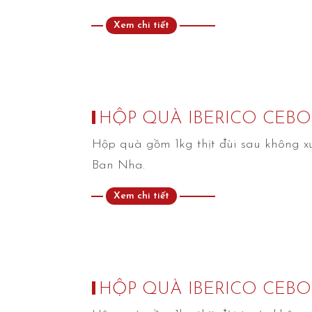
Xem chi tiết
HỘP QUÀ IBERICO CEBO
Hộp quà gồm 1kg thịt đùi sau không x
Ban Nha.
Xem chi tiết
HỘP QUÀ IBERICO CEBO