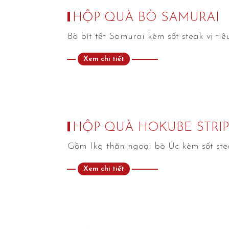
HỘP QUÀ BÒ SAMURAI
Bò bít tết Samurai kèm sốt steak vị ti
Xem chi tiết
HỘP QUÀ HOKUBE STRI
Gồm 1kg thăn ngoại bò Úc kèm sốt stea
Xem chi tiết