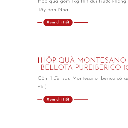
Hộp quà gồm 1kg thịt đùi trước không 
Tây Ban Nha.
Xem chi tiết
HỘP QUÀ MONTESANO
BELLOTA PUREIBERICO 1
Gồm 1 đùi sau Montesano Iberico có x
đùi)
Xem chi tiết