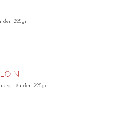
êu đen 225gr
PLOIN
k vị tiêu đen 225gr.