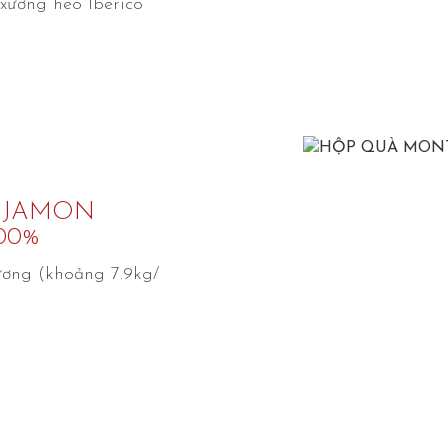
xương heo Iberico
 JAMON
00%
ương (khoảng 7.9kg/