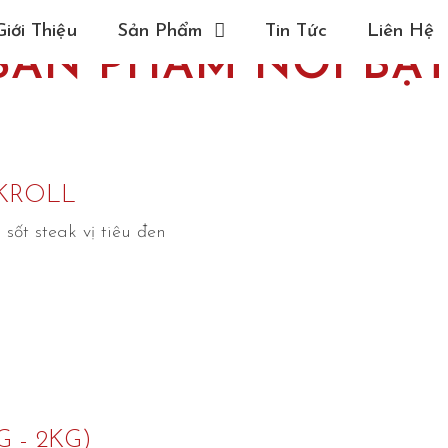
Giới Thiệu
Sản Phẩm
Tin Tức
Liên Hệ
SẢN PHẨM NỔI BẬ
KROLL
ốt steak vị tiêu đen
G - 2KG)