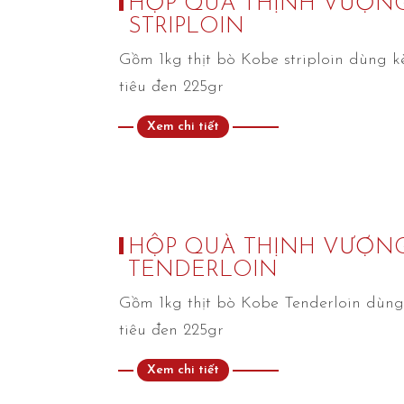
HỘP QUÀ THỊNH VƯỢN
STRIPLOIN
Gồm 1kg thịt bò Kobe striploin dùng kè
tiêu đen 225gr
Xem chi tiết
HỘP QUÀ THỊNH VƯỢN
TENDERLOIN
Gồm 1kg thịt bò Kobe Tenderloin dùng 
tiêu đen 225gr
Xem chi tiết