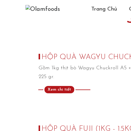
Trang Chủ
HỘP QUÀ WAGYU CHUC
Gồm 1kg thịt bò Wagyu Chuckroll A5 + s
225 gr.
Xem chi tiết
HỘP QUÀ FUJI (1KG - 1.5K